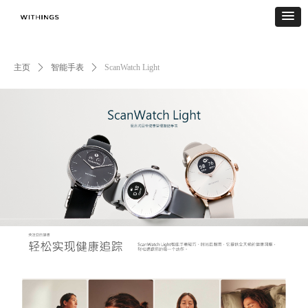
主页
ꄲ
智能手表
ꄲ
ScanWatch Light