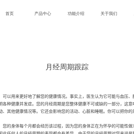
首页
产品中心
功能介绍
关于我们
月经周期跟踪
，可以用来更好地了解您的健康情况。事实上，医生认为它可能与血压、
明各种健康并发症。您的月经周期是您整体健康不可或缺的一部分，这意
动、其他健康情况等。它还会影响您的活动、心脏和睡眠。你可以把你的
，您的身体每个月都会经历该过程，因为您的身体正在为怀孕的可能性做
因此任何人的月经周期的表现都会有差异。由于您的月经周期对您来说是