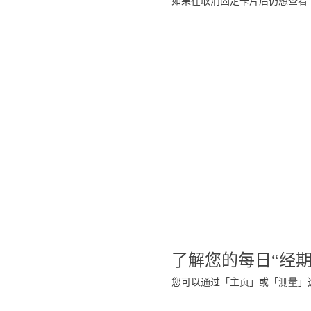
如果在取消固定卡片后仍想查看
了解您的每日“经期
您可以通过「
主页
」或
「测量」