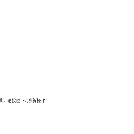
。
为此，请按照下列步骤操作：