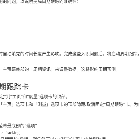
用的问题，以说明提高周期跟踪的准确性：
时自动填充的时间长度产生影响。完成这些入职问题后，将启动周期跟踪
」主萤幕底部的
「周期资讯
」来调整数据。这将影响周期预测。
期跟踪卡
定
”到“主页”和“度量”选项卡的顶部。
「主页
」选项卡和
「测量
」选项卡的顶部
隐藏/取消固定
“周期跟踪”卡。
幕最底部的“选项”
le Tracking