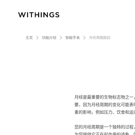
主页
ꄲ
功能介绍
ꄲ
智能手表
ꄲ
月经周期跟踪
月经是最重要的生物标志物之一
要，因为月经周期的变化可能表
素的影响，例如压力、饮食和运
您的月经周期是一个独特的过程
为您提供它正在起作用的迹象，