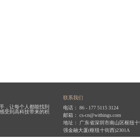
联系我们
手，让每个人都能找到
电话：
86 -
177 5115 3124
感受到高科技带来的积
邮箱： cs-cn
@withings.com
地址： 广东省深圳市南山区枢纽
强金融大厦(枢纽十街西)2301A