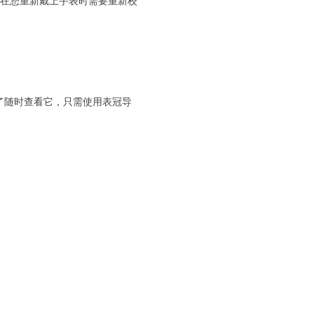
表，则在您重新戴上手表时需要重新校
。为了随时查看它，只需使用表冠导